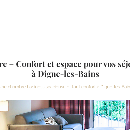
vénements
Restaurant
Nos Offres
Nos Services
Alento
 – Confort et espace pour vos séj
à Digne-les-Bains
Une chambre business spacieuse et tout confort à Digne-les-Bai