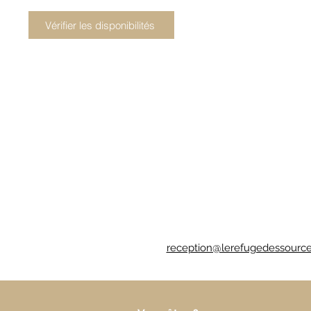
Vérifier les disponibilités
reception@lerefugedessourc