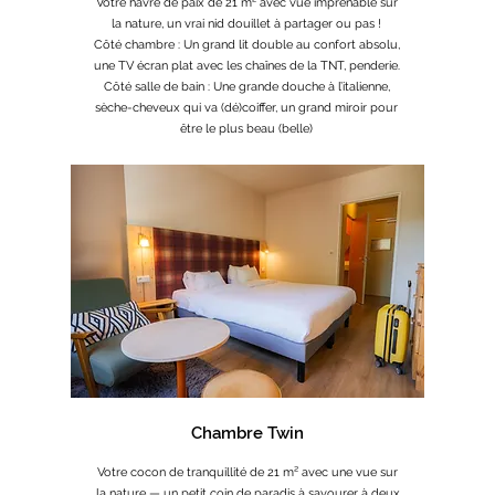
Votre havre de paix de 21 m² avec vue imprenable sur
la nature, un vrai nid douillet à partager ou pas !
Côté chambre : Un grand lit double au confort absolu,
une TV écran plat avec les chaînes de la TNT, penderie.
Côté salle de bain : Une grande douche à l’italienne,
sèche-cheveux qui va (dé)coiffer, un grand miroir pour
être le plus beau (belle)
Chambre Twin
Votre cocon de tranquillité de 21 m² avec une vue sur
la nature — un petit coin de paradis à savourer à deux