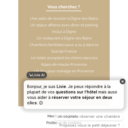
Vous cherchez ?
Une salle de réunion à Digne-les-Bains
​Un séjour affaires avec dîner et parking
inclus à Digne
Un restaurant à Digne-les-Bains
Chambres familiales pour 4 ou 5 dans le
Sud de France
Un hôtel acceptant les chiens dans les
Alpes-de-Haute-Provence
Un lieu pour mariage en Provence
Livie AI
Le Blog
Bonjour, je suis
Livie
. Je peux répondre à la
plupart de vos
questions sur l’hôtel
mais aussi
Nous rejoindre
vous aider à
réserver votre séjour en deux
clics
. 😊
Mentions légales
Je souhaite réserver une chambre
Politique de cookies
Proposez-vous le petit déjeuner ?