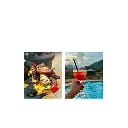
Formule Braséro – 31€ par personne
Hors boissons
La planche à partager comprend : brisket,
ribs, bœuf confit, mozza sticks, salade de
choux, smash potatoes et 3 sauces maison
Soit environ 600 g de viande par
personne.