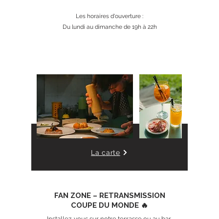
Les horaires d'ouverture :
Du lundi au dimanche de 19h à 22h
🍴 Bonne nouvelle ! A La Table du Refuge,
nous
acceptons désormais les Tickets Restaurant 🧾.
La carte
FAN ZONE – RETRANSMISSION
COUPE DU MONDE 🔥
Installez-vous sur notre terrasse ou au bar,