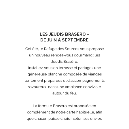
Prendre un apéritif entre amis
👉 Accès libre sans réservation (hors
formule repas)
LES JEUDIS BRASÉRO -
DE JUIN À SEPTEMBRE
Cet été, le Refuge des Sources vous propose
un nouveau rendez-vous gourmand : les
Jeudis Braséro.
Installez-vous en terrasse et partagez une
généreuse planche composée de viandes
lentement préparées et d'accompagnements
savoureux, dans une ambiance conviviale
autour du feu.
La formule Braséro est proposée en
complément de notre carte habituelle, afin
que chacun puisse choisir selon ses envies.