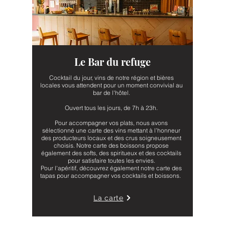
Le Bar du refuge
Cocktail du jour, vins de notre région et bières
locales vous attendent pour un moment convivial au
bar de l'hôtel.
Ouvert tous les jours, de 7h à 23h.
Pour accompagner vos plats, nous avons
sélectionné une carte des vins mettant à l’honneur
des producteurs locaux et des crus soigneusement
choisis. Notre carte des boissons propose
également des softs, des spiritueux et des cocktails
pour satisfaire toutes les envies.
Pour l'apéritif, découvrez également notre carte des
tapas pour accompagner vos cocktails et boissons.
La carte