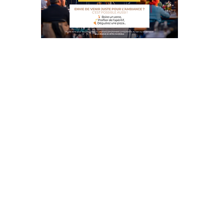
FORMULE SPÉCIALE MATCH –
26€ / personne
👉 Sur réservation uniquement
Une formule généreuse et conviviale :
Planche à partager de viandes cuites puis
grillées au barbecue
Fruits frais coupés
1 boisson au choix : bière OU verre de vin
JUSTE ENVIE DE PASSER
UN BON MOMENT ?
Le Refuge reste ouvert à tous pour :
Boire un verre
Déguster une pizza