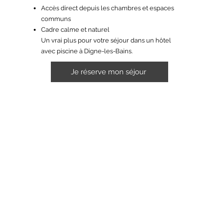
Accès direct depuis les chambres et espaces
communs
Cadre calme et naturel
Un vrai plus pour votre séjour dans un hôtel
avec piscine à Digne-les-Bains.
Je réserve mon séjour
Envie de profiter de la piscine, du bar
extérieur et du soleil des Alpes-de-Haute-
Provence ?
👉 Réservez directement sur notre site officiel
:
Réserver au Refuge des Sources
Évitez les intermédiaires, profitez du meilleur
tarif garanti et vivez l’expérience complète du
Refuge des Sources.