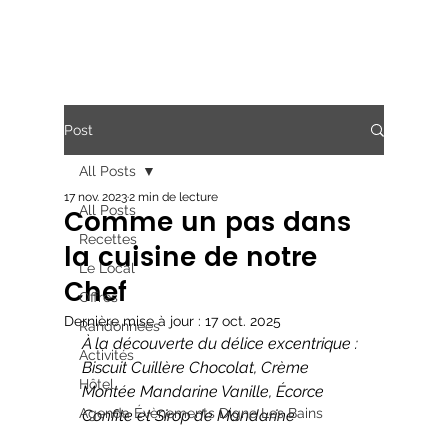
Post
All Posts
17 nov. 2023
2 min de lecture
Comme un pas dans
All Posts
Recettes
la cuisine de notre
Le Local
Chef
Offres
Dernière mise à jour :
17 oct. 2025
Randonnées
À la découverte du délice excentrique : 
Activités
Biscuit Cuillère Chocolat, Crème 
Hôtel
Montée Mandarine Vanille, Écorce 
Agenda Évènements Digne Les Bains
Confite et Sirop de Mandarine