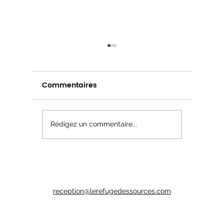
Commentaires
Savourez local !
Mettre l
Rédigez un commentaire...
dans le
reception@lerefugedessources.com