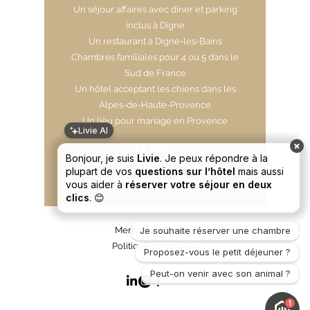
​Un séjour affaires avec dîner et parking
inclus à Digne
Un restaurant à Digne-les-Bains
Chambres familiales pour 4 ou 5 dans le
Sud de France
Un hôtel acceptant les chiens dans les
Alpes-de-Haute-Provence
Un lieu pour mariage en Provence
Livie AI
Le Blog
Bonjour, je suis
Livie
. Je peux répondre à la
plupart de vos
questions sur l’hôtel
mais aussi
Nous rejoindre
vous aider à
réserver votre séjour en deux
clics
. 😊
Mentions légales
Je souhaite réserver une chambre
Politique de cookies
Proposez-vous le petit déjeuner ?
Peut-on venir avec son animal ?
1